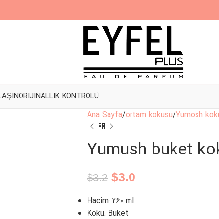
LAŞIN
ORIJINALLIK KONTROLÜ
Ana Sayfa
ortam kokusu
Yumosh koku
Yumush buket kok
$
3.0
$
3.2
Hacim: 260 ml
Koku: Buket