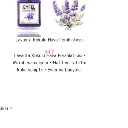
Lavanta Kokulu Hava Ferahlatıcısı
Limon Kok
$
4.7
Lavanta Kokulu Hava Ferahlatıcısı •
Limon Kokulu 
120 ml esans içerir • Hafif ve tatlı bir
esans yağı • H
koku sahiptir • Evler ve banyolar
Ortamda ener
kin.ir