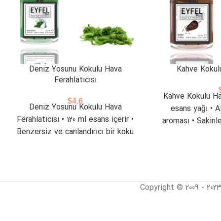
Deniz Yosunu Kokulu Hava
Kahve Kokulu
Ferahlatıcısı
Kahve Kokulu Hav
$
4.6
Deniz Yosunu Kokulu Hava
esans yağı • A
Ferahlatıcısı • 120 ml esans içerir •
aroması • Sakinle
Benzersiz ve canlandırıcı bir koku
sahiptir • Spor salonları,
Copyright © 2009 - 202