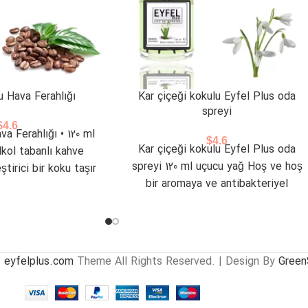
 Hava Ferahlığı
Kar çiçeği kokulu Eyfel Plus oda
spreyi
$
4.6
a Ferahlığı • 120 ml
$
4.6
Kar çiçeği kokulu Eyfel Plus oda
lkol tabanlı kahve
spreyi 120 ml uçucu yağ Hoş ve hoş
ştirici bir koku taşır
bir aromaya ve antibakteriyel
•
özelliklere sahiptir.
3
eyfelplus.com
Theme All Rights Reserved. | Design By
GreenS