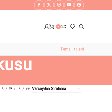
0
Temsil talebi
kusu
9
12
18
24