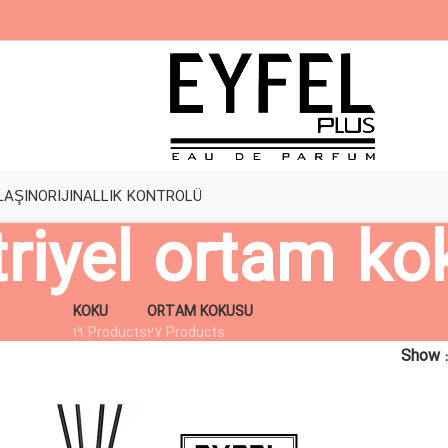
LAŞIN
ORIJINALLIK KONTROLÜ
riyel ortam ko
KOKU
ORTAM KOKUSU
19 Products
27 Products
Show