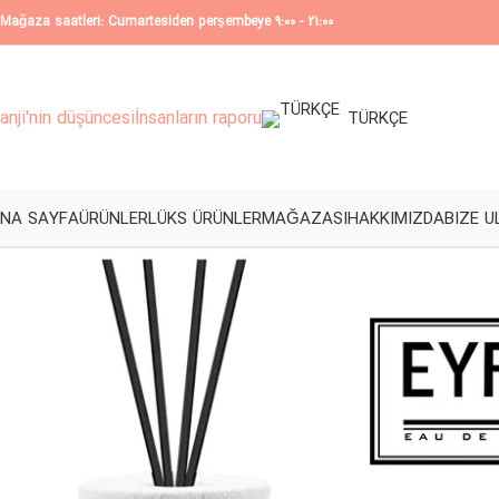
Mağaza saatleri: Cumartesiden perşembeye 9:00 - 21:00
anji'nin düşüncesi
İnsanların raporu
TÜRKÇE
NA SAYFA
ÜRÜNLER
LÜKS ÜRÜNLER
MAĞAZASI
HAKKIMIZDA
BIZE U