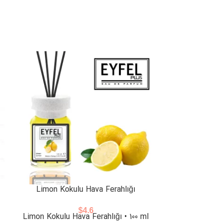
Limon Kokulu Hava Ferahlığı
Okyanus Ko
$
4.6
Limon Kokulu Hava Ferahlığı • 100 ml
Okyanus Kokul