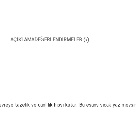
AÇIKLAMA
DEĞERLENDIRMELER (0)
çevreye tazelik ve canlılık hissi katar. Bu esans sıcak yaz mevs