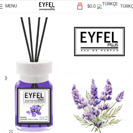
0
MENU
TÜRK
$
0.0
Click to enlarge