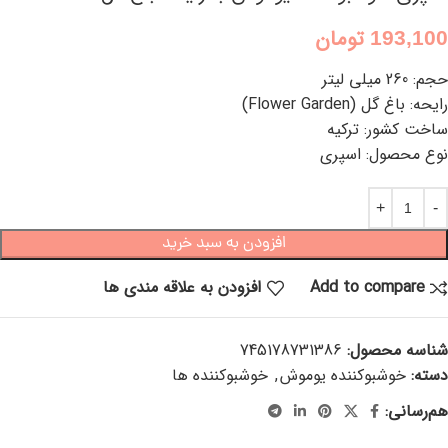
193,100
تومان
حجم: 260 میلی لیتر
رایحه: باغ گل (Flower Garden)
ساخت کشور: ترکیه
نوع محصول: اسپری
افزودن به سبد خرید
Add to compare
افزودن به علاقه مندی ها
شناسه محصول:
745178731386
دسته:
خوشبوکننده یوموش
,
خوشبوکننده ها
هم‌رسانی: