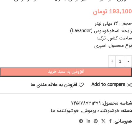
193,100
تومان
حجم: 260 میلی لیتر
رایحه: اسطوخودوس (Lavander)
ساخت کشور: ترکیه
نوع محصول: اسپری
افزودن به سبد خرید
Add to compare
افزودن به علاقه مندی ها
شناسه محصول:
745178731379
دسته:
خوشبوکننده یوموش
,
خوشبوکننده ها
هم‌رسانی: