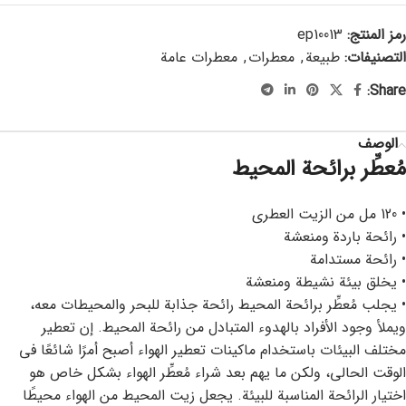
رمز المنتج:
ep10013
التصنيفات:
طبيعة
,
معطرات
,
معطرات عامة
Share:
الوصف
مُعطِّر برائحة المحيط
• 120 مل من الزيت العطري
• رائحة باردة ومنعشة
• رائحة مستدامة
• يخلق بيئة نشيطة ومنعشة
• يجلب مُعطِّر برائحة المحيط رائحة جذابة للبحر والمحيطات معه،
ويملأ وجود الأفراد بالهدوء المتبادل من رائحة المحيط. إن تعطير
مختلف البيئات باستخدام ماكينات تعطير الهواء أصبح أمرًا شائعًا في
الوقت الحالي، ولكن ما يهم بعد شراء مُعطِّر الهواء بشكل خاص هو
اختيار الرائحة المناسبة للبيئة. يجعل زيت المحيط من الهواء محيطًا