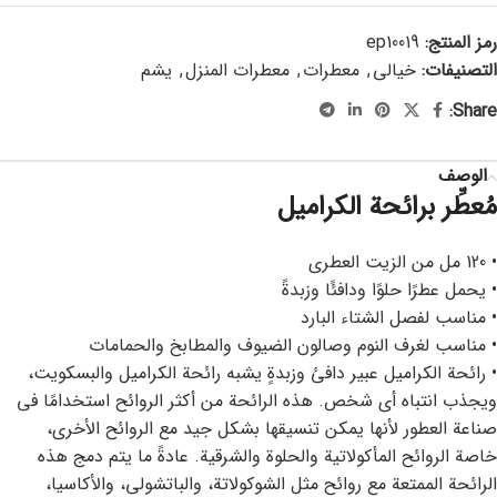
رمز المنتج:
ep10019
التصنيفات:
خيالي
,
معطرات
,
معطرات المنزل
,
يشم
Share:
الوصف
مُعطِّر برائحة الكراميل
• 120 مل من الزيت العطري
• يحمل عطرًا حلوًا ودافئًا وزبدةً
• مناسب لفصل الشتاء البارد
• مناسب لغرف النوم وصالون الضيوف والمطابخ والحمامات
• رائحة الكراميل عبير دافئ وزبدةٍ يشبه رائحة الكراميل والبسكويت،
ويجذب انتباه أي شخص. هذه الرائحة من أكثر الروائح استخدامًا في
صناعة العطور لأنها يمكن تنسيقها بشكل جيد مع الروائح الأخرى،
خاصة الروائح المأكولاتية والحلوة والشرقية. عادةً ما يتم دمج هذه
الرائحة الممتعة مع روائح مثل الشوكولاتة، والباتشولي، والأكاسيا،