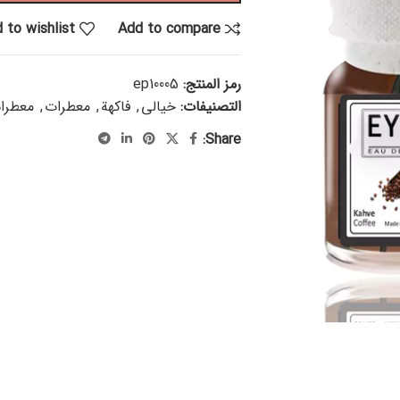
 to wishlist
Add to compare
رمز المنتج:
ep10005
التصنيفات:
خيالي
,
فاكهة
,
معطرات
,
معطرات
Share: