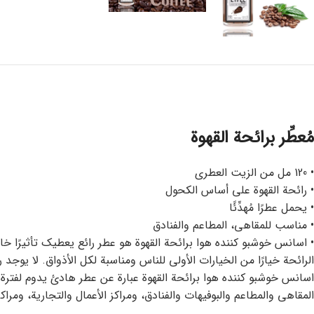
مُعطِّر برائحة القهوة
• 120 مل من الزيت العطري
• رائحة القهوة على أساس الكحول
• يحمل عطرًا مُهدِّئًا
• مناسب للمقاهي، المطاعم والفنادق
• اسانس خوشبو کننده هوا برائحة القهوة هو عطر رائع يعطيك تأثيرًا خ
الرائحة خيارًا من الخيارات الأولى للناس ومناسبة لكل الأذواق. لا يوج
اسانس خوشبو کننده هوا برائحة القهوة عبارة عن عطر هادئ يدوم لفت
المقاهي والمطاعم والبوفيهات والفنادق، ومراكز الأعمال والتجارية، ومراك