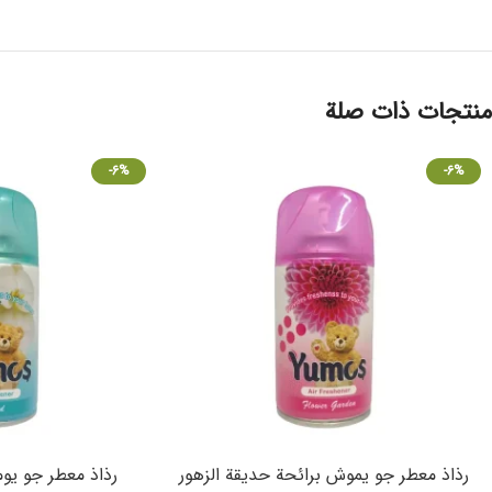
منتجات ذات صلة
-6%
-6%
رذاذ معطر جو يموش برائحة حديقة الزهور
رذاذ معطر جو يوم