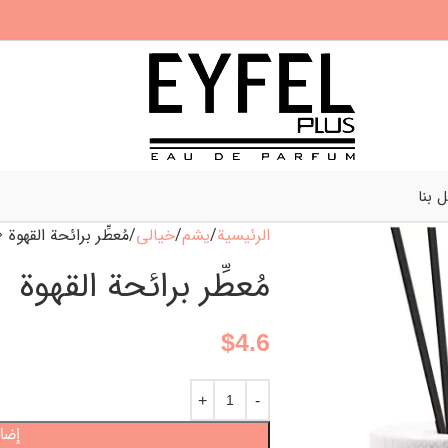
 بنا
الرئيسية
يشم
خيالي
مُعطِّر برائحة القهوة
مُعطِّر برائحة القهوة
$
4.6
إضاف