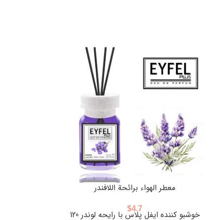
معطر الهواء برائحة اللافندر
مُعطِّ
$
4.7
خوشبو کننده ایفل پلاس با رایحه لوندر 120