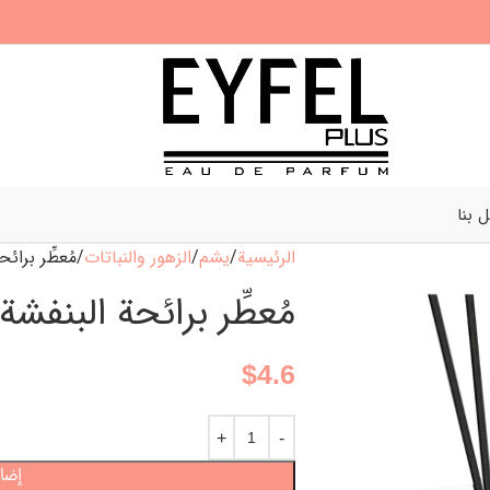
 بنا
الرئيسية
يشم
الزهور والنباتات
مُعطِّر برائ
مُعطِّر برائحة البنفشة
$
4.6
إضاف