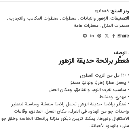
رمز المنتج:
ep10009
التصنيفات:
الزهور والنباتات
,
معطرات
,
معطرات المكاتب والتجارية
,
معطرات المنزل
,
معطرات عامة
Share:
الوصف
مُعطِّر برائحة حديقة الزهور
• 120 مل من الزيت العطري
• يحمل عطرًا زهريًا ونباتيًا معطرًا
• مناسب لغرف النوم، والفنادق، ومكان العمل
• مهدئ، ومنشط
• مُعطِّر برائحة حديقة الزهور تحمل رائحة منعشة ومناسبة لتعطير
وإحداث جو من الهدوء في الغرف، مكان العمل، الفنادق، وقاعات
الاستقبال وغيرها. يمكننا تزيين ديكور منزلنا برائحتنا الخاصة وخلق جو
مليء بالهدوء لأحبائنا.