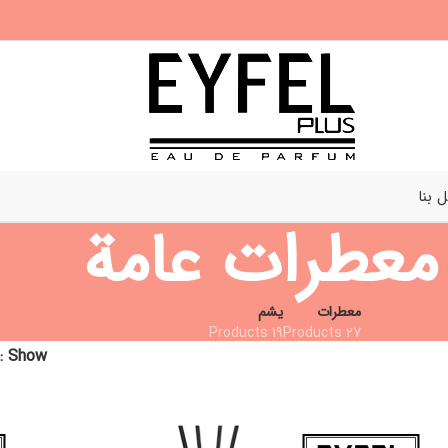
 بنا
معطرات عامة
معطرات
يشم
19 Products
27 Products
Show