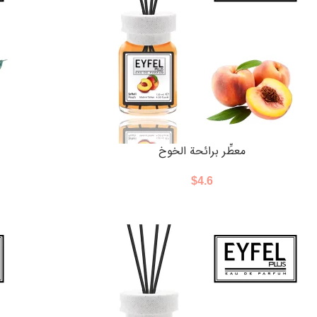
معطِّر برائحة الخوخ
$
4.6