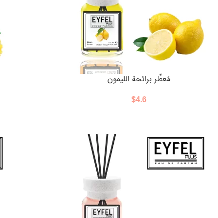
مُعطِّر برائحة الليمون
$
4.6