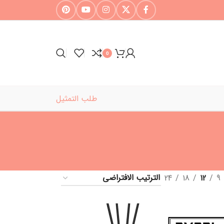
0
طلب التمثيل
24
18
12
9