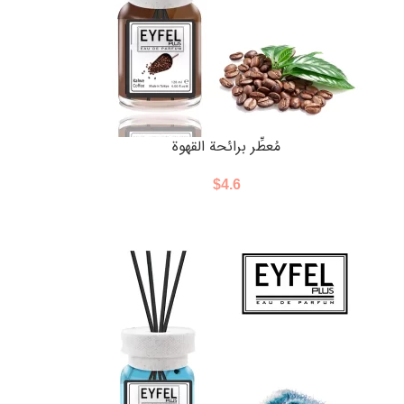
مُعطِّر برائحة القهوة
$
4.6