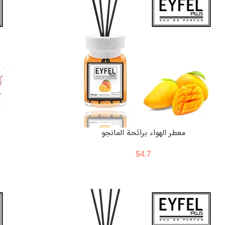
معطر الهواء برائحة المانجو
$
4.7